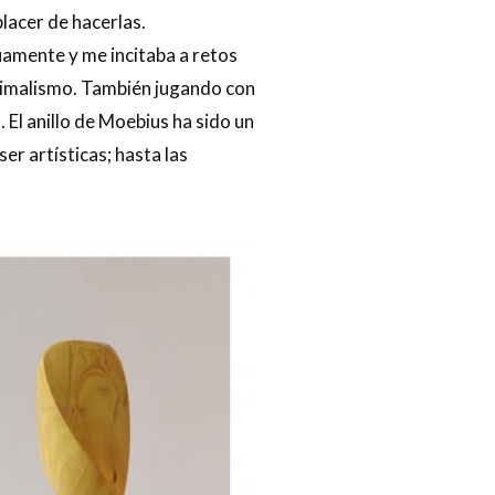
placer de hacerlas.
uamente y me incitaba a retos
inimalismo. También jugando con
 El anillo de Moebius ha sido un
er artísticas; hasta las