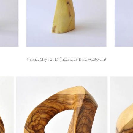
Geisha, Mayo 2013 (madera de Boix, 46x8x4cm)