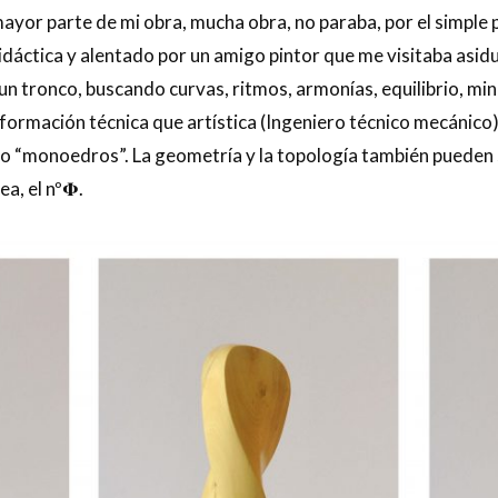
 mayor parte de mi obra, mucha obra, no paraba, por el simple 
áctica y alentado por un amigo pintor que me visitaba asid
 un tronco, buscando curvas, ritmos, armonías, equilibrio, m
formación técnica que artística (Ingeniero técnico mecánico).
mo “monoedros”. La geometría y la topología también pueden s
a, el nº𝚽.